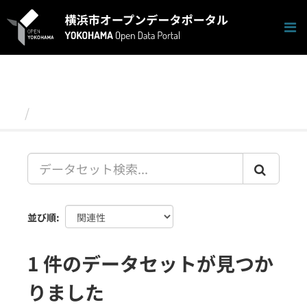
ス
キ
ッ
プ
し
て
内
容
データセット
へ
並び順
1 件のデータセットが見つか
りました