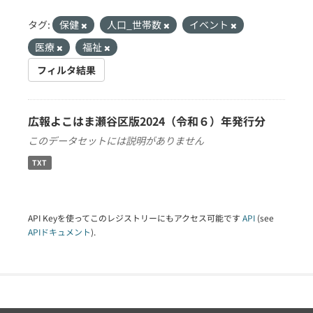
タグ:
保健
人口_世帯数
イベント
医療
福祉
フィルタ結果
広報よこはま瀬谷区版2024（令和６）年発行分
このデータセットには説明がありません
TXT
API Keyを使ってこのレジストリーにもアクセス可能です
API
(see
APIドキュメント
).