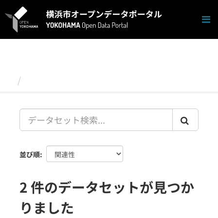
ス
キ
ッ
プ
し
て
内
容
データセット
へ
並び順
2 件のデータセットが見つか
りました