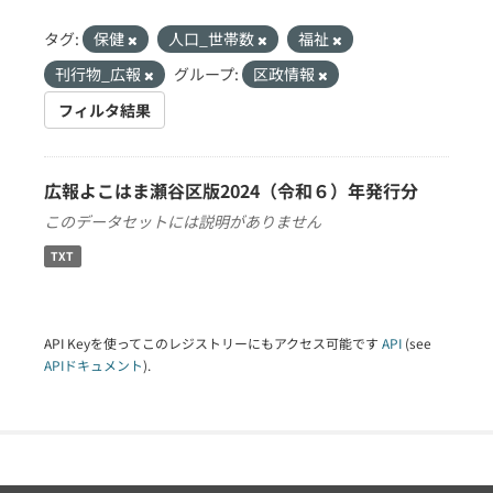
タグ:
保健
人口_世帯数
福祉
刊行物_広報
グループ:
区政情報
フィルタ結果
広報よこはま瀬谷区版2024（令和６）年発行分
このデータセットには説明がありません
TXT
API Keyを使ってこのレジストリーにもアクセス可能です
API
(see
APIドキュメント
).