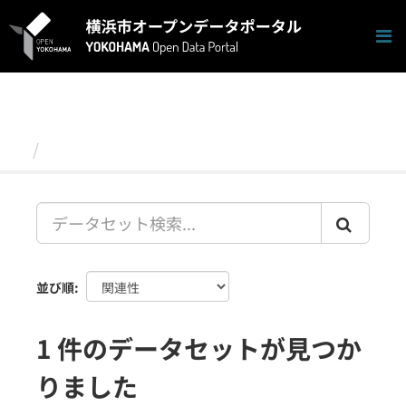
ス
キ
ッ
プ
し
て
内
容
データセット
へ
並び順
1 件のデータセットが見つか
りました