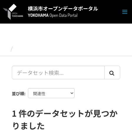
ス
キ
ッ
プ
し
て
内
容
データセット
へ
並び順
1 件のデータセットが見つか
りました