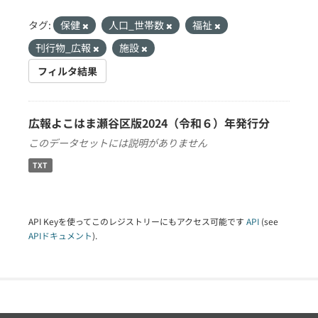
タグ:
保健
人口_世帯数
福祉
刊行物_広報
施設
フィルタ結果
広報よこはま瀬谷区版2024（令和６）年発行分
このデータセットには説明がありません
TXT
API Keyを使ってこのレジストリーにもアクセス可能です
API
(see
APIドキュメント
).