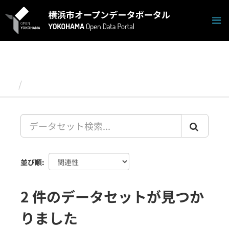
ス
キ
ッ
プ
し
て
内
容
データセット
へ
並び順
2 件のデータセットが見つか
りました