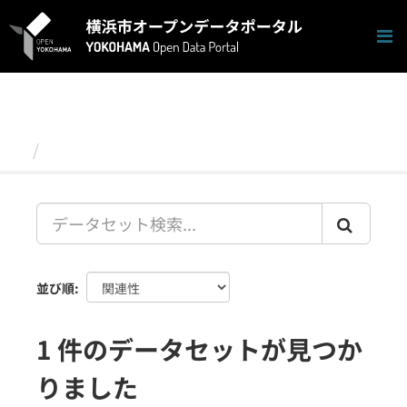
ス
キ
ッ
プ
し
て
内
容
データセット
へ
並び順
1 件のデータセットが見つか
りました