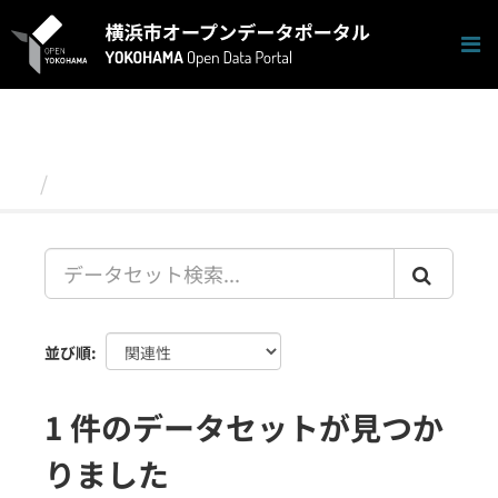
ス
キ
ッ
プ
し
て
内
容
データセット
へ
並び順
1 件のデータセットが見つか
りました