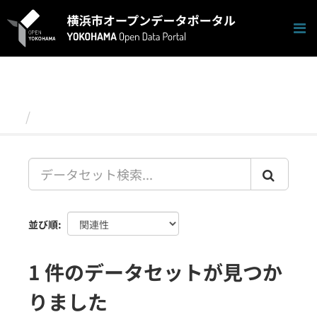
ス
キ
ッ
プ
し
て
内
容
データセット
へ
並び順
1 件のデータセットが見つか
りました