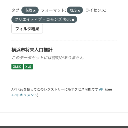
タグ:
市政
フォーマット:
XLS
ライセンス:
クリエイティブ・コモンズ 表示
フィルタ結果
横浜市将来人口推計
このデータセットには説明がありません
XLSX
XLS
API Keyを使ってこのレジストリーにもアクセス可能です
API
(see
APIドキュメント
).