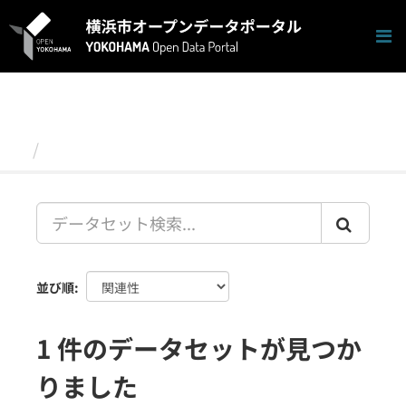
ス
キ
ッ
プ
し
て
内
容
データセット
へ
並び順
1 件のデータセットが見つか
りました