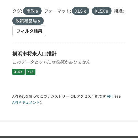
タグ:
市政
フォーマット:
XLS
XLSX
組織:
政策経営局
フィルタ結果
横浜市将来人口推計
このデータセットには説明がありません
XLSX
XLS
API Keyを使ってこのレジストリーにもアクセス可能です
API
(see
APIドキュメント
).