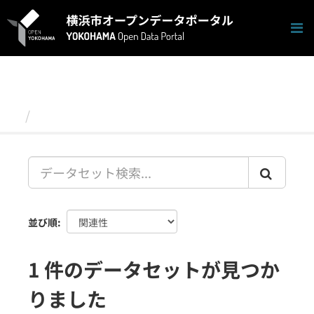
ス
キ
ッ
プ
し
て
内
容
データセット
へ
並び順
1 件のデータセットが見つか
りました