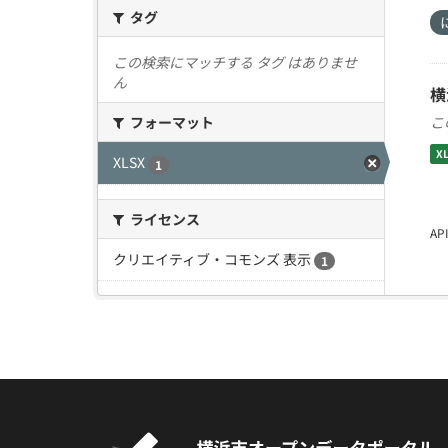
タグ
この検索にマッチする タグ はありませ
ん
横
こ
フォーマット
X
XLSX
1
ライセンス
A
クリエイティブ・コモンズ 表示
1