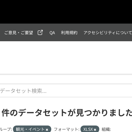
ご意見・ご要望
QA
利用規約
アクセシビリティについ
1 件のデータセットが見つかりまし
ループ:
観光・イベント
フォーマット:
XLSX
組織: