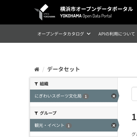
ス
キ
ッ
プ
し
て
オープンデータカタログ
APIの利用について
内
容
へ
データセット
組織
にぎわいスポーツ文化局
1
グループ
観光・イベント
1
グ