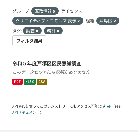
グループ:
区政情報
ライセンス:
クリエイティブ・コモンズ 表示
組織:
戸塚区
タグ:
調査
統計
フィルタ結果
令和５年度戸塚区区民意識調査
このデータセットには説明がありません
PDF
XLSX
CSV
API Keyを使ってこのレジストリーにもアクセス可能です
API
(see
APIドキュメント
).