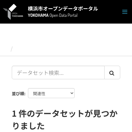
ス
キ
ッ
プ
し
て
内
容
データセット
へ
並び順
1 件のデータセットが見つか
りました