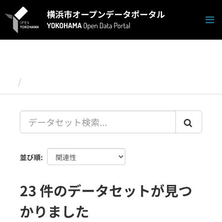
ス
キ
ッ
プ
し
て
内
容
データセット
へ
並び順
23 件のデータセットが見つ
かりました