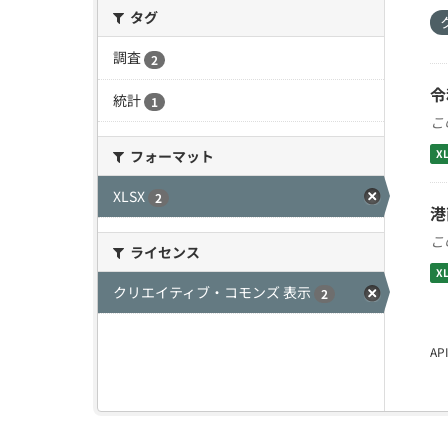
タグ
調査
2
令
統計
1
こ
フォーマット
X
XLSX
2
港
こ
ライセンス
X
クリエイティブ・コモンズ 表示
2
A