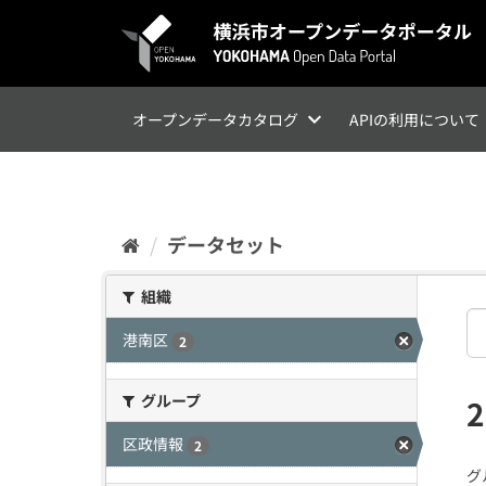
ス
キ
ッ
プ
し
て
オープンデータカタログ
APIの利用について
内
容
へ
データセット
組織
港南区
2
グループ
区政情報
2
グ