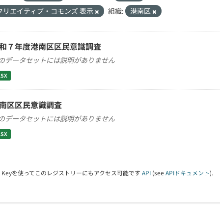
クリエイティブ・コモンズ 表示
組織:
港南区
和７年度港南区区民意識調査
のデータセットには説明がありません
LSX
南区区民意識調査
のデータセットには説明がありません
LSX
PI Keyを使ってこのレジストリーにもアクセス可能です
API
(see
APIドキュメント
).