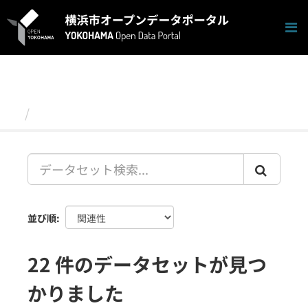
ス
キ
ッ
プ
し
て
内
容
データセット
へ
並び順
22 件のデータセットが見つ
かりました