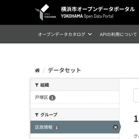
ス
キ
ッ
プ
し
て
オープンデータカタログ
APIの利用について
内
容
へ
データセット
組織
戸塚区
1
グループ
区政情報
1
グ