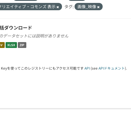
クリエイティブ・コモンズ 表示
タグ:
画像_映像
括ダウンロード
のデータセットには説明がありません
SV
XLSX
ZIP
PI Keyを使ってこのレジストリーにもアクセス可能です
API
(see
APIドキュメント
).