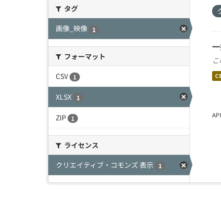
タグ
画像_映像
1
一
フォーマット
こ
CSV
C
1
XLSX
1
A
ZIP
1
ライセンス
クリエイティブ・コモンズ 表示
1