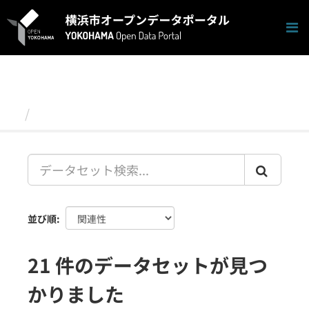
ス
キ
ッ
プ
し
て
内
容
データセット
へ
並び順
21 件のデータセットが見つ
かりました