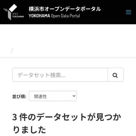
ス
キ
ッ
プ
し
て
内
容
データセット
へ
並び順
3 件のデータセットが見つか
りました