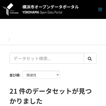
ス
キ
ッ
プ
し
て
内
容
データセット
へ
並び順
21 件のデータセットが見つ
かりました