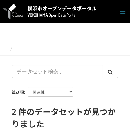
ス
キ
ッ
プ
し
て
内
容
データセット
へ
並び順
2 件のデータセットが見つか
りました