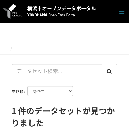
ス
キ
ッ
プ
し
て
内
容
データセット
へ
並び順
1 件のデータセットが見つか
りました