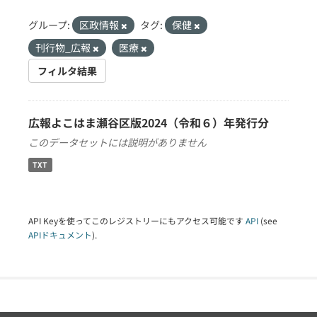
グループ:
区政情報
タグ:
保健
刊行物_広報
医療
フィルタ結果
広報よこはま瀬谷区版2024（令和６）年発行分
このデータセットには説明がありません
TXT
API Keyを使ってこのレジストリーにもアクセス可能です
API
(see
APIドキュメント
).