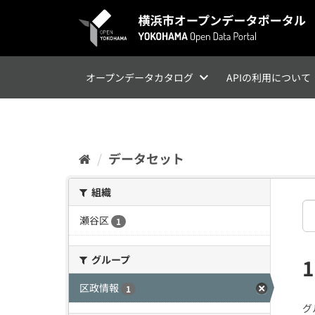
ス
キ
ッ
プ
し
て
オープンデータカタログ
APIの利用について
内
容
へ
データセット
組織
瀬谷区
1
グループ
区政情報
1
グ