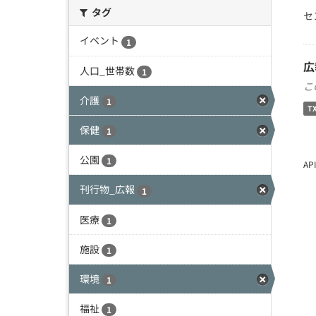
タグ
セ
イベント
1
広
人口_世帯数
1
こ
介護
1
T
保健
1
公園
1
A
刊行物_広報
1
医療
1
施設
1
環境
1
福祉
1