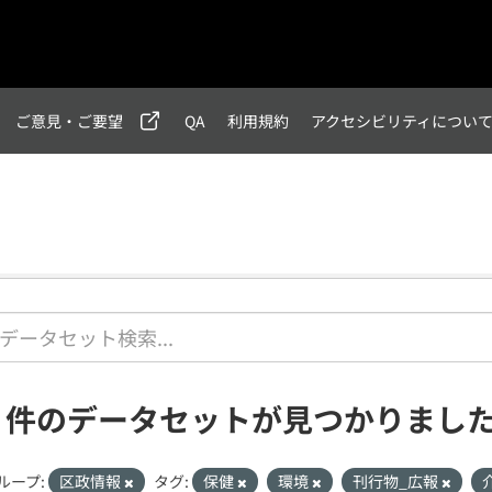
ご意見・ご要望
QA
利用規約
アクセシビリティについ
1 件のデータセットが見つかりまし
ループ:
区政情報
タグ:
保健
環境
刊行物_広報