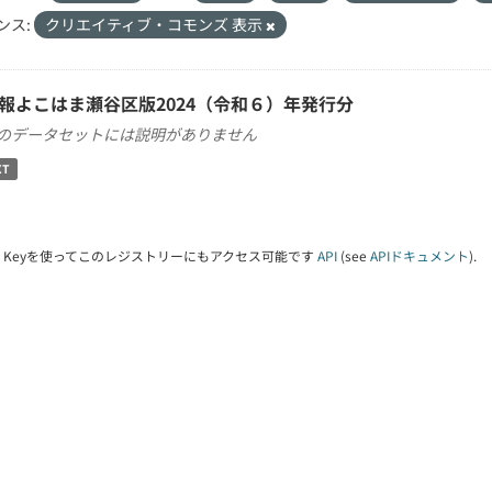
ンス:
クリエイティブ・コモンズ 表示
報よこはま瀬谷区版2024（令和６）年発行分
のデータセットには説明がありません
XT
PI Keyを使ってこのレジストリーにもアクセス可能です
API
(see
APIドキュメント
).