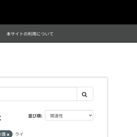
て
本サイトの利用について
た
並び順
介護
ライ