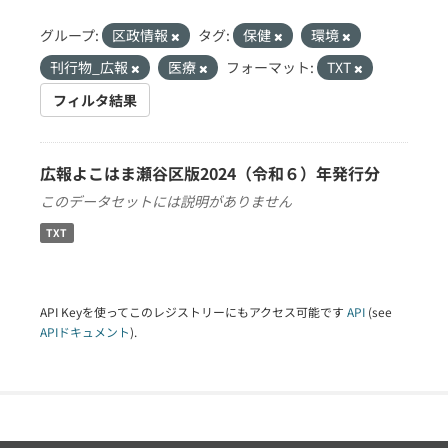
グループ:
区政情報
タグ:
保健
環境
刊行物_広報
医療
フォーマット:
TXT
フィルタ結果
広報よこはま瀬谷区版2024（令和６）年発行分
このデータセットには説明がありません
TXT
API Keyを使ってこのレジストリーにもアクセス可能です
API
(see
APIドキュメント
).