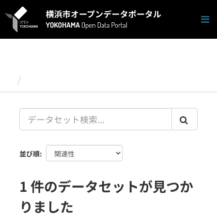
ス
キ
ッ
プ
し
て
内
容
データセット
へ
並び順
1 件のデータセットが見つか
りました