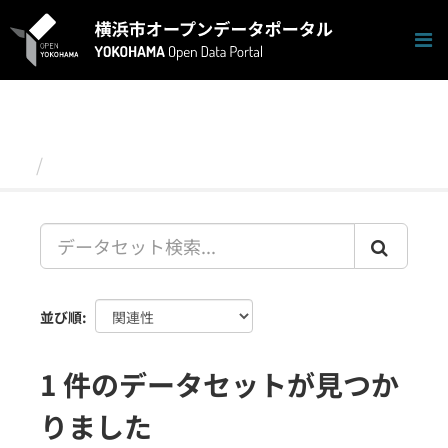
ス
キ
ッ
プ
し
て
内
容
データセット
へ
並び順
1 件のデータセットが見つか
りました