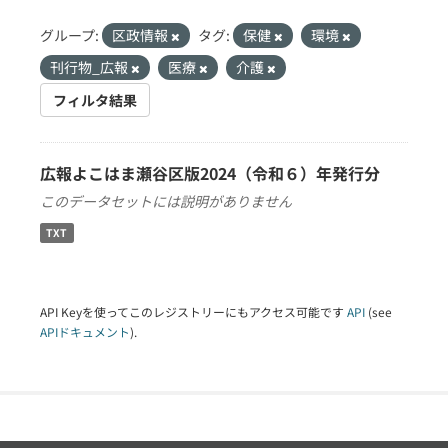
グループ:
区政情報
タグ:
保健
環境
刊行物_広報
医療
介護
フィルタ結果
広報よこはま瀬谷区版2024（令和６）年発行分
このデータセットには説明がありません
TXT
API Keyを使ってこのレジストリーにもアクセス可能です
API
(see
APIドキュメント
).