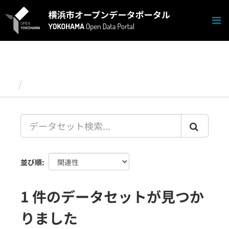
ス
キ
ッ
プ
し
て
内
容
データセット
へ
並び順
1 件のデータセットが見つか
りました