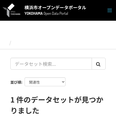
ス
キ
ッ
プ
し
て
内
容
データセット
へ
並び順
1 件のデータセットが見つか
りました