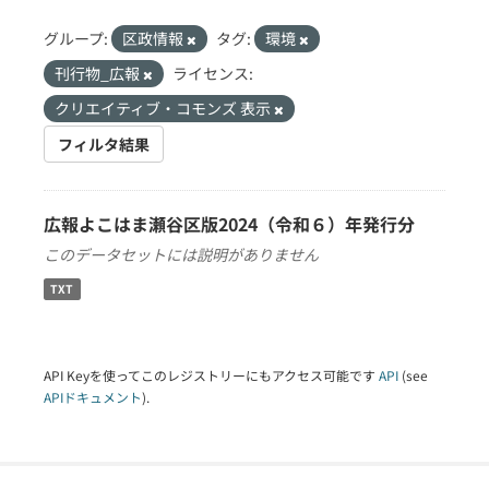
グループ:
区政情報
タグ:
環境
刊行物_広報
ライセンス:
クリエイティブ・コモンズ 表示
フィルタ結果
広報よこはま瀬谷区版2024（令和６）年発行分
このデータセットには説明がありません
TXT
API Keyを使ってこのレジストリーにもアクセス可能です
API
(see
APIドキュメント
).