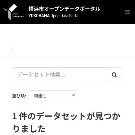
ス
キ
ッ
プ
し
て
内
容
データセット
へ
並び順
1 件のデータセットが見つか
りました