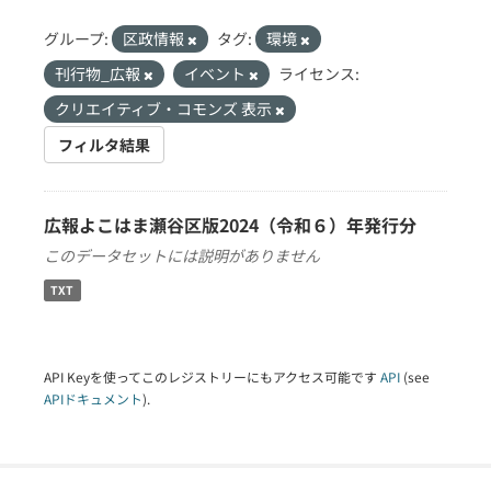
グループ:
区政情報
タグ:
環境
刊行物_広報
イベント
ライセンス:
クリエイティブ・コモンズ 表示
フィルタ結果
広報よこはま瀬谷区版2024（令和６）年発行分
このデータセットには説明がありません
TXT
API Keyを使ってこのレジストリーにもアクセス可能です
API
(see
APIドキュメント
).