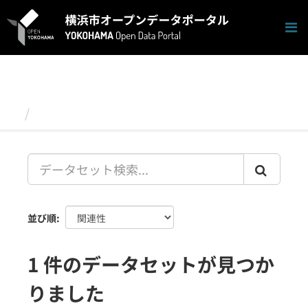
ス
キ
ッ
プ
し
て
内
容
データセット
へ
並び順
1 件のデータセットが見つか
りました