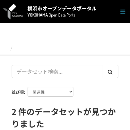
ス
キ
ッ
プ
し
て
内
容
データセット
へ
並び順
2 件のデータセットが見つか
りました