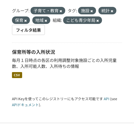
グループ:
子育て・教育
タグ:
施設
統計
保育
地域
組織:
こども青少年局
フィルタ結果
保育所等の入所状況
毎月１日時点の各区の利用調整対象施設ごとの入所児童
数、入所可能人数、入所待ちの情報
CSV
API Keyを使ってこのレジストリーにもアクセス可能です
API
(see
APIドキュメント
).