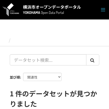
ス
キ
ッ
プ
し
て
内
容
データセット
へ
並び順
1 件のデータセットが見つか
りました