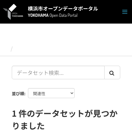
ス
キ
ッ
プ
し
て
内
容
データセット
へ
並び順
1 件のデータセットが見つか
りました