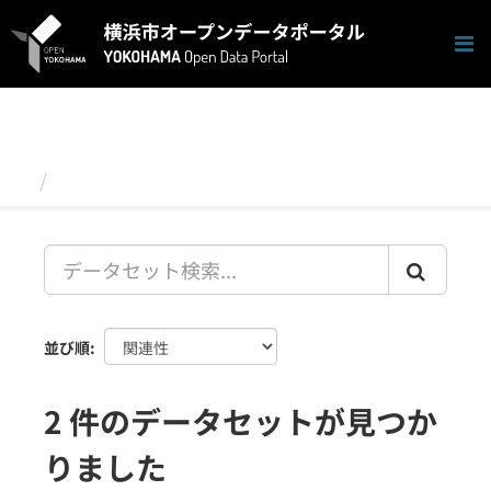
ス
キ
ッ
プ
し
て
内
容
データセット
へ
並び順
2 件のデータセットが見つか
りました