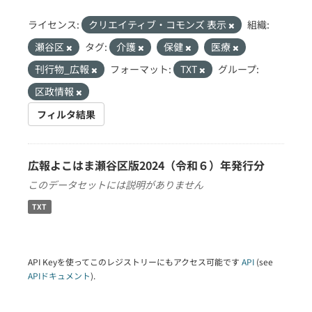
ライセンス:
クリエイティブ・コモンズ 表示
組織:
瀬谷区
タグ:
介護
保健
医療
刊行物_広報
フォーマット:
TXT
グループ:
区政情報
フィルタ結果
広報よこはま瀬谷区版2024（令和６）年発行分
このデータセットには説明がありません
TXT
API Keyを使ってこのレジストリーにもアクセス可能です
API
(see
APIドキュメント
).