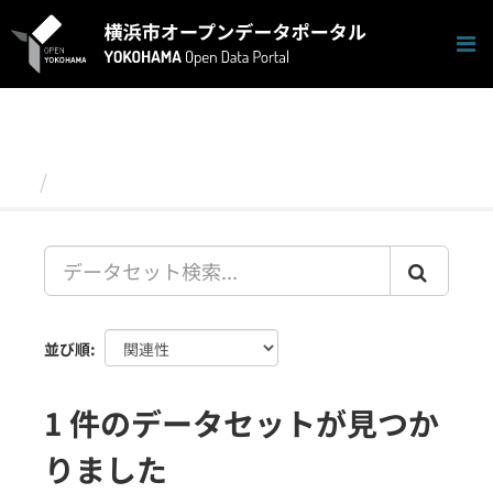
ス
キ
ッ
プ
し
て
内
容
データセット
へ
並び順
1 件のデータセットが見つか
りました