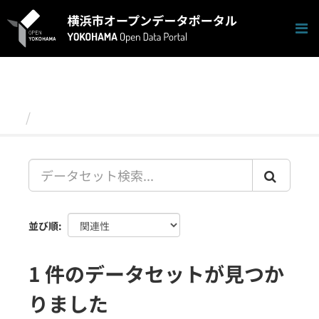
ス
キ
ッ
プ
し
て
内
容
データセット
へ
並び順
1 件のデータセットが見つか
りました