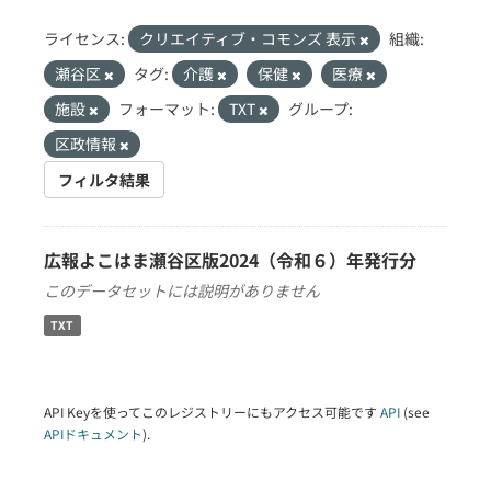
ライセンス:
クリエイティブ・コモンズ 表示
組織:
瀬谷区
タグ:
介護
保健
医療
施設
フォーマット:
TXT
グループ:
区政情報
フィルタ結果
広報よこはま瀬谷区版2024（令和６）年発行分
このデータセットには説明がありません
TXT
API Keyを使ってこのレジストリーにもアクセス可能です
API
(see
APIドキュメント
).