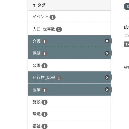
タグ
イベント
1
広
人口_世帯数
1
こ
介護
1
T
保健
1
公園
1
A
刊行物_広報
1
医療
1
施設
1
環境
1
福祉
1