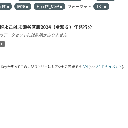
保健
医療
刊行物_広報
フォーマット:
TXT
報よこはま瀬谷区版2024（令和６）年発行分
のデータセットには説明がありません
XT
PI Keyを使ってこのレジストリーにもアクセス可能です
API
(see
APIドキュメント
).