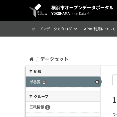
ス
キ
ッ
プ
し
て
オープンデータカタログ
APIの利用について
内
容
へ
データセット
組織
瀬谷区
1
グループ
区政情報
1
ラ