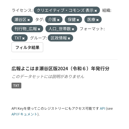
ライセンス:
クリエイティブ・コモンズ 表示
組織:
瀬谷区
タグ:
介護
保健
医療
刊行物_広報
人口_世帯数
フォーマット:
TXT
グループ:
区政情報
フィルタ結果
広報よこはま瀬谷区版2024（令和６）年発行分
このデータセットには説明がありません
TXT
API Keyを使ってこのレジストリーにもアクセス可能です
API
(see
APIドキュメント
).