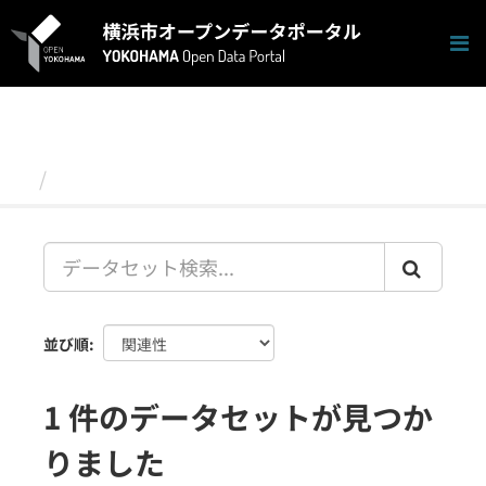
ス
キ
ッ
プ
し
て
内
容
データセット
へ
並び順
1 件のデータセットが見つか
りました