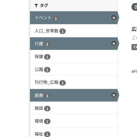
タグ
イベント
1
広
人口_世帯数
1
こ
介護
1
T
保健
1
公園
1
A
刊行物_広報
1
医療
1
施設
1
環境
1
福祉
1