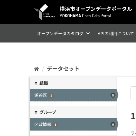
ス
キ
ッ
プ
し
て
オープンデータカタログ
APIの利用について
内
容
へ
データセット
組織
瀬谷区
1
グループ
区政情報
1
ラ