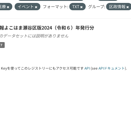
医療
イベント
フォーマット:
TXT
グループ:
区政情報
報よこはま瀬谷区版2024（令和６）年発行分
のデータセットには説明がありません
XT
PI Keyを使ってこのレジストリーにもアクセス可能です
API
(see
APIドキュメント
).