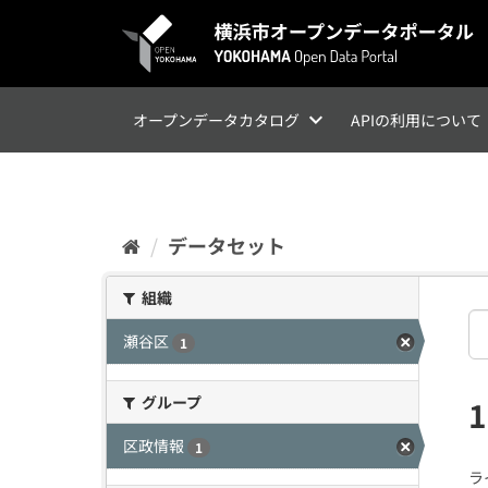
ス
キ
ッ
プ
し
て
オープンデータカタログ
APIの利用について
内
容
へ
データセット
組織
瀬谷区
1
グループ
区政情報
1
ラ