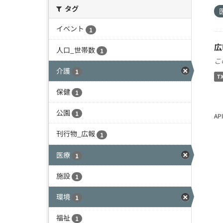
タグ
イベント
1
広
人口_世帯数
1
こ
介護
1
T
保健
1
公園
1
A
刊行物_広報
1
医療
1
施設
1
環境
1
福祉
1