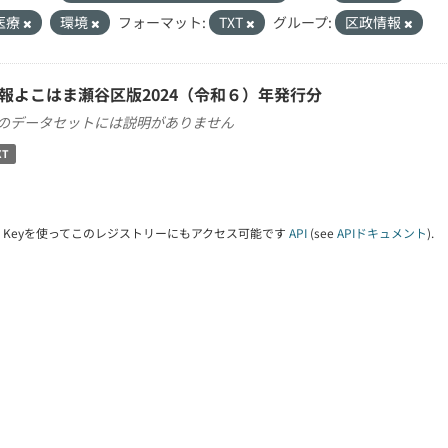
医療
環境
フォーマット:
TXT
グループ:
区政情報
報よこはま瀬谷区版2024（令和６）年発行分
のデータセットには説明がありません
XT
PI Keyを使ってこのレジストリーにもアクセス可能です
API
(see
APIドキュメント
).