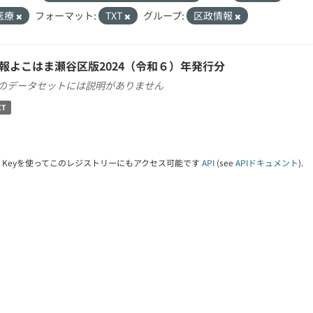
医療
フォーマット:
TXT
グループ:
区政情報
報よこはま瀬谷区版2024（令和６）年発行分
のデータセットには説明がありません
XT
PI Keyを使ってこのレジストリーにもアクセス可能です
API
(see
APIドキュメント
).