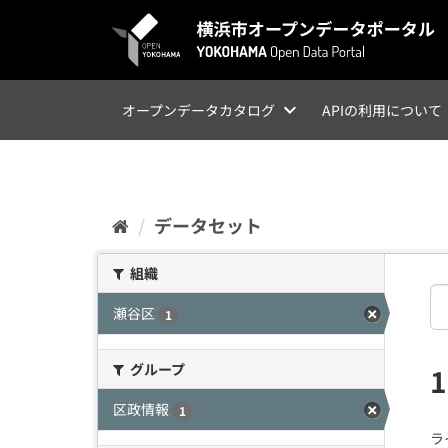
ス
キ
ッ
プ
し
て
オープンデータカタログ
APIの利用について
内
容
へ
データセット
組織
瀬谷区
1
グループ
区政情報
1
ラ