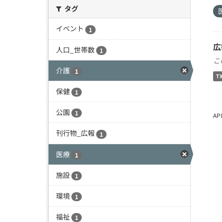
タグ
イベント
1
広
人口_世帯数
1
こ
介護
1
T
保健
1
公園
1
A
刊行物_広報
1
医療
1
施設
1
環境
1
福祉
1