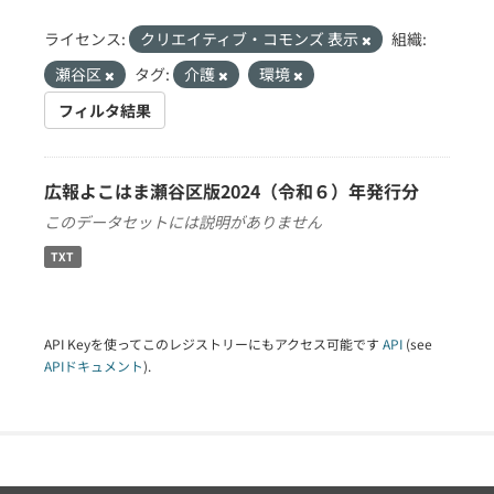
ライセンス:
クリエイティブ・コモンズ 表示
組織:
瀬谷区
タグ:
介護
環境
フィルタ結果
広報よこはま瀬谷区版2024（令和６）年発行分
このデータセットには説明がありません
TXT
API Keyを使ってこのレジストリーにもアクセス可能です
API
(see
APIドキュメント
).