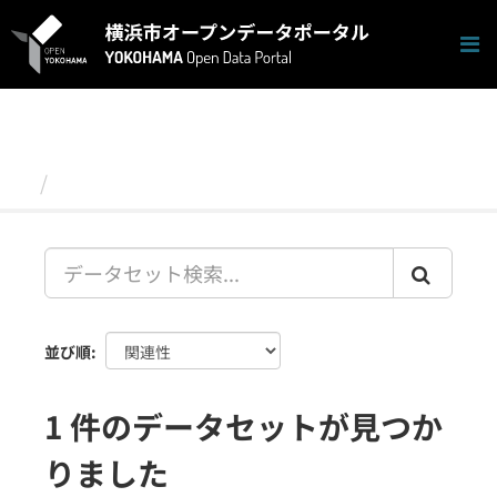
ス
キ
ッ
プ
し
て
内
容
データセット
へ
並び順
1 件のデータセットが見つか
りました