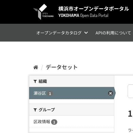
ス
キ
ッ
プ
し
て
オープンデータカタログ
APIの利用について
内
容
へ
データセット
組織
瀬谷区
1
グループ
区政情報
1
ラ