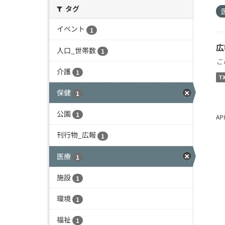
タグ
イベント
1
広
人口_世帯数
1
こ
介護
1
T
保健
1
公園
1
A
刊行物_広報
1
医療
1
施設
1
環境
1
福祉
1