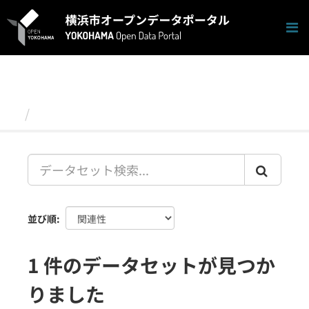
ス
キ
ッ
プ
し
て
内
容
データセット
へ
並び順
1 件のデータセットが見つか
りました