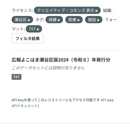
ライセンス:
クリエイティブ・コモンズ 表示
組織:
瀬谷区
タグ:
保健
医療
施設
フォー
マット:
TXT
フィルタ結果
広報よこはま瀬谷区版2024（令和６）年発行分
このデータセットには説明がありません
TXT
API Keyを使ってこのレジストリーにもアクセス可能です
API
(see
APIドキュメント
).