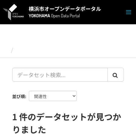
ス
キ
ッ
プ
し
て
内
容
データセット
へ
並び順
1 件のデータセットが見つか
りました