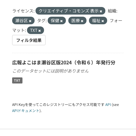
ライセンス:
クリエイティブ・コモンズ 表示
組織:
瀬谷区
タグ:
保健
医療
福祉
フォー
マット:
TXT
フィルタ結果
広報よこはま瀬谷区版2024（令和６）年発行分
このデータセットには説明がありません
TXT
API Keyを使ってこのレジストリーにもアクセス可能です
API
(see
APIドキュメント
).