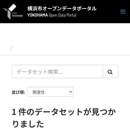
ス
キ
ッ
プ
し
て
内
容
データセット
へ
並び順
1 件のデータセットが見つか
りました