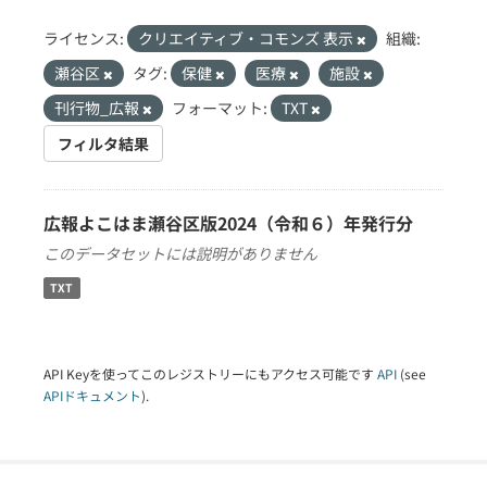
ライセンス:
クリエイティブ・コモンズ 表示
組織:
瀬谷区
タグ:
保健
医療
施設
刊行物_広報
フォーマット:
TXT
フィルタ結果
広報よこはま瀬谷区版2024（令和６）年発行分
このデータセットには説明がありません
TXT
API Keyを使ってこのレジストリーにもアクセス可能です
API
(see
APIドキュメント
).