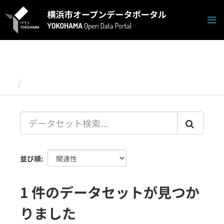
ス
キ
ッ
プ
し
て
内
容
データセット
へ
並び順
1 件のデータセットが見つか
りました