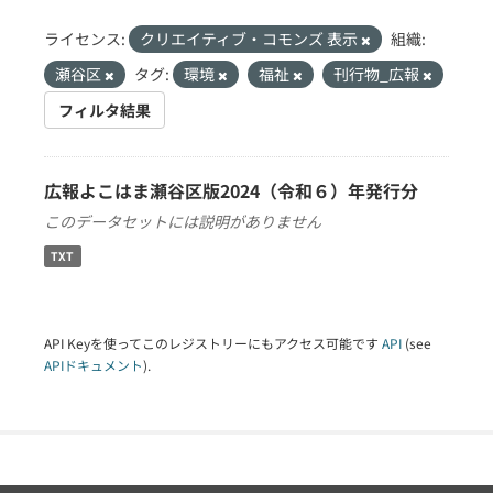
ライセンス:
クリエイティブ・コモンズ 表示
組織:
瀬谷区
タグ:
環境
福祉
刊行物_広報
フィルタ結果
広報よこはま瀬谷区版2024（令和６）年発行分
このデータセットには説明がありません
TXT
API Keyを使ってこのレジストリーにもアクセス可能です
API
(see
APIドキュメント
).