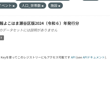
イベント
人口_世帯数
施設
報よこはま瀬谷区版2024（令和６）年発行分
のデータセットには説明がありません
XT
PI Keyを使ってこのレジストリーにもアクセス可能です
API
(see
APIドキュメント
).