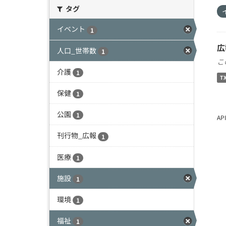
タグ
イベント
1
広
人口_世帯数
1
こ
介護
1
T
保健
1
公園
1
A
刊行物_広報
1
医療
1
施設
1
環境
1
福祉
1