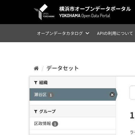
ス
キ
ッ
プ
し
て
オープンデータカタログ
APIの利用について
内
容
へ
データセット
組織
瀬谷区
1
グループ
区政情報
1
ラ