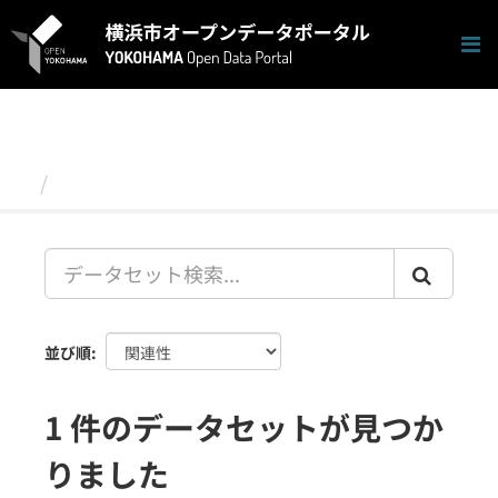
ス
キ
ッ
プ
し
て
内
容
データセット
へ
並び順
1 件のデータセットが見つか
りました