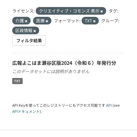
ライセンス:
クリエイティブ・コモンズ 表示
タグ:
介護
医療
フォーマット:
TXT
グループ:
区政情報
フィルタ結果
広報よこはま瀬谷区版2024（令和６）年発行分
このデータセットには説明がありません
TXT
API Keyを使ってこのレジストリーにもアクセス可能です
API
(see
APIドキュメント
).