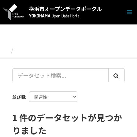
ス
キ
ッ
プ
し
て
内
容
データセット
へ
並び順
1 件のデータセットが見つか
りました