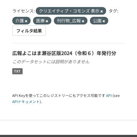
ライセンス:
クリエイティブ・コモンズ 表示
タグ:
介護
医療
刊行物_広報
公園
フィルタ結果
広報よこはま瀬谷区版2024（令和６）年発行分
このデータセットには説明がありません
TXT
API Keyを使ってこのレジストリーにもアクセス可能です
API
(see
APIドキュメント
).