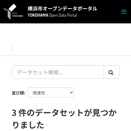
ス
キ
ッ
プ
し
て
内
容
データセット
へ
並び順
3 件のデータセットが見つか
りました