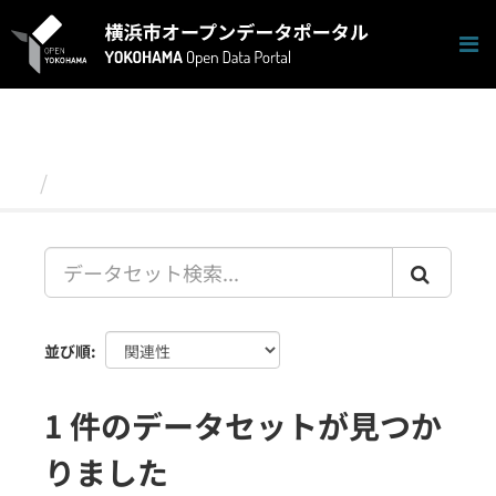
ス
キ
ッ
プ
し
て
内
容
データセット
へ
並び順
1 件のデータセットが見つか
りました