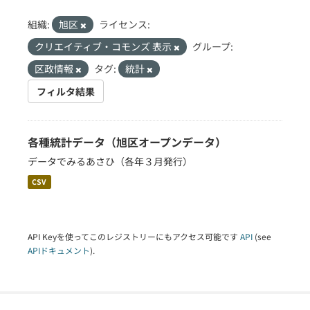
組織:
旭区
ライセンス:
クリエイティブ・コモンズ 表示
グループ:
区政情報
タグ:
統計
フィルタ結果
各種統計データ（旭区オープンデータ）
データでみるあさひ（各年３月発行）
CSV
API Keyを使ってこのレジストリーにもアクセス可能です
API
(see
APIドキュメント
).